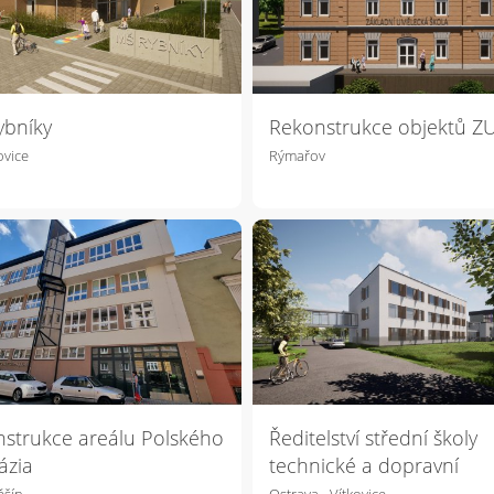
ybníky
Rekonstrukce objektů Z
vice
Rýmařov
strukce areálu Polského
Ředitelství střední školy
ázia
technické a dopravní
ěšín
Ostrava - Vítkovice