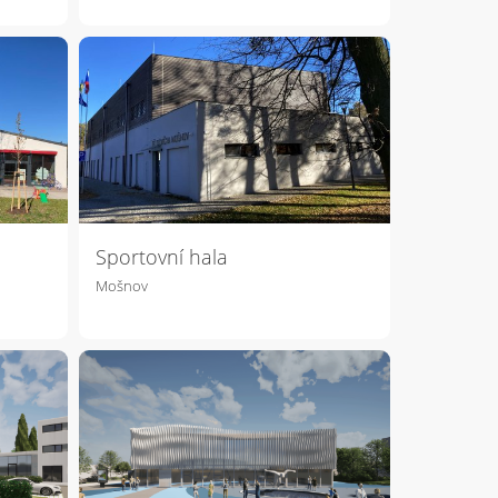
Sportovní hala
Mošnov