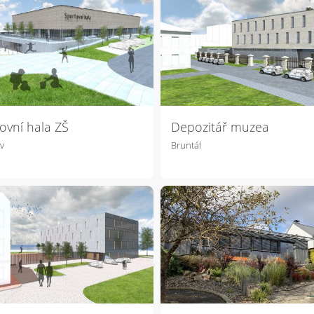
ovní hala ZŠ
Depozitář muzea
v
Bruntál