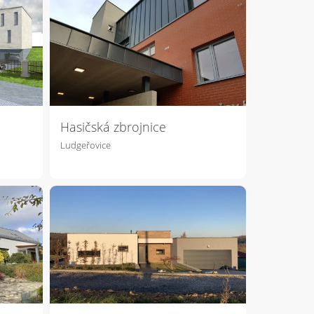
Hasičská zbrojnice
Ludgeřovice