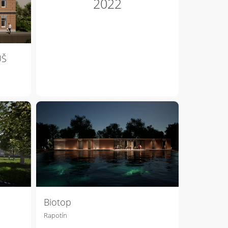
2022
UŠ
Biotop
Rapotín