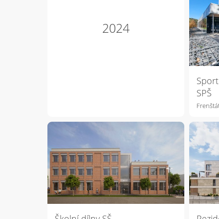
2024
Sport
SPŠ
Frenšt
Školní dílny SŠ
Rezid