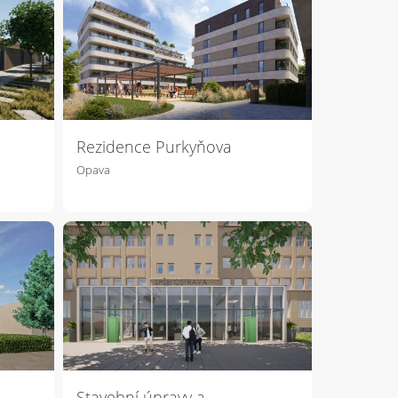
Rezidence Purkyňova
Opava
Stavební úpravy a