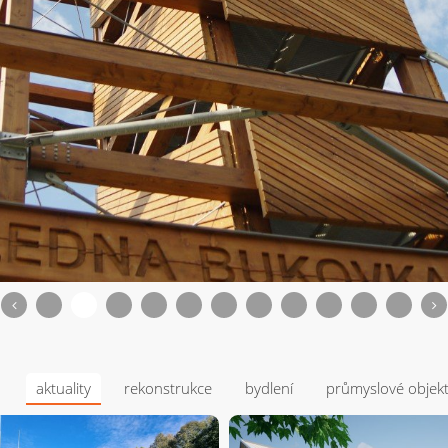
aktuality
rekonstrukce
bydlení
průmyslové objek