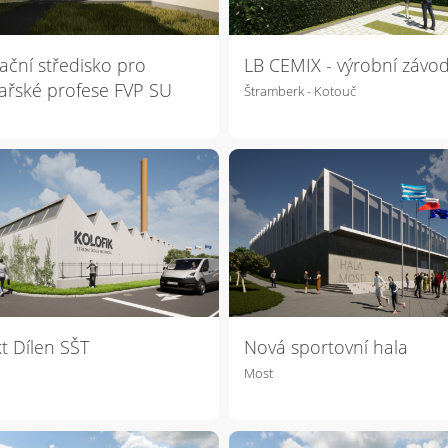
ační středisko pro
LB CEMIX - výrobní závo
ařské profese FVP SU
Štramberk - Kotouč
t Dílen SŠT
Nová sportovní hala
Most