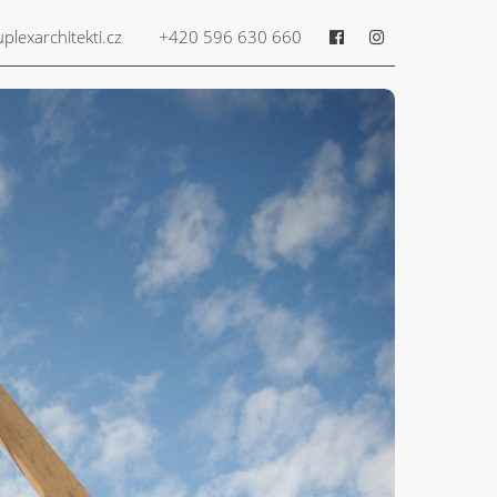
plexarchitekti.cz
+420 596 630 660