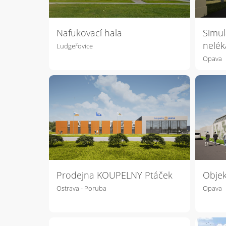
Nafukovací hala
Simul
nelék
Ludgeřovice
Opava
Prodejna KOUPELNY Ptáček
Objek
Ostrava - Poruba
Opava