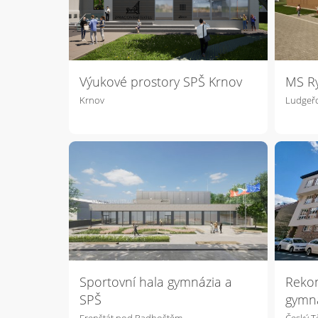
Výukové prostory SPŠ Krnov
MS R
Krnov
Ludgeřo
Sportovní hala gymnázia a
Rekon
SPŠ
gymn
Frenštát pod Radhoštěm
Český T