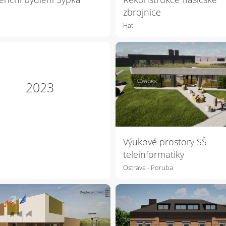
zbrojnice
Hať
2023
Výukové prostory SŠ
teleinformatiky
Ostrava - Poruba